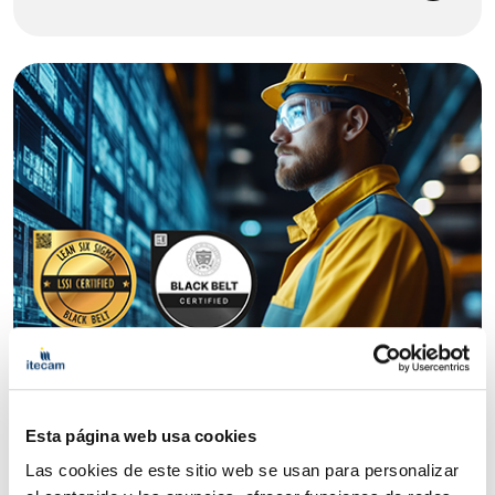
Digitalización
Certificación Internacional Lean Six
Sigma Black Belt
Esta página web usa cookies
Las cookies de este sitio web se usan para personalizar
|
|
|
24/09/2026
42 h
Online