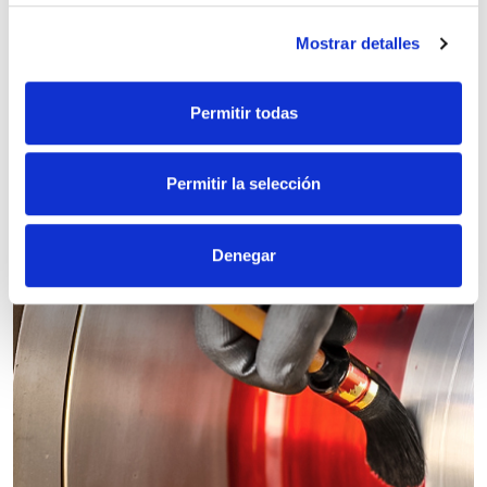
Certificación Internacional Lean Six
Sigma Yellow Belt
Mostrar detalles
|
|
|
28/09/2026
42 h
Online
Permitir todas
Bonificable
Permitir la selección
Denegar