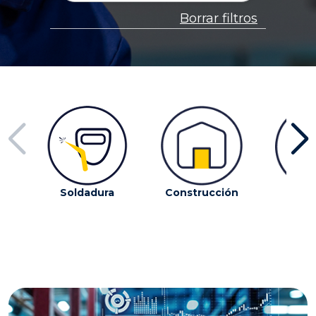
Borrar filtros
Soldadura
Construcción
Econ
circ