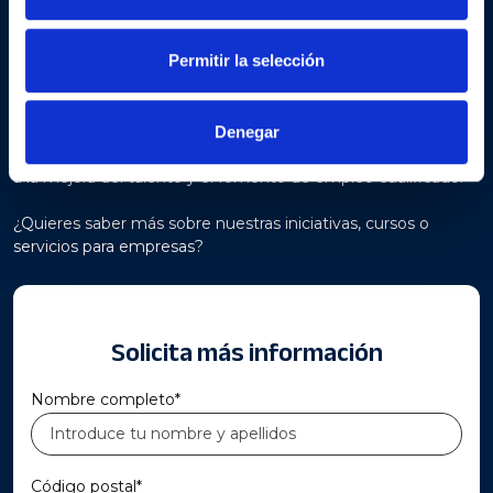
talento y el empleo
Permitir la selección
En ITECAM, trabajamos cada día para transformar el
conocimiento en un valor real para las empresas. Nuestra
misión es potenciar la competitividad empresarial y
favorecer el desarrollo profesional de las personas a través de
Denegar
una formación técnica especializada y programas orientados
a la mejora del talento y el fomento de empleo cualificado.
¿Quieres saber más sobre nuestras iniciativas, cursos o
servicios para empresas?
Solicita más información
Nombre completo*
Código postal*