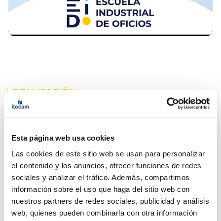
LOCALIZACIÓN
¿Dónde encontrarnos?
Dirección:
C. Campo, 138, 13700 Tomelloso, Ciudad Real
Esta página web usa cookies
Teléfono:
926 50 10 60
Las cookies de este sitio web se usan para personalizar
Abrir en maps
el contenido y los anuncios, ofrecer funciones de redes
sociales y analizar el tráfico. Además, compartimos
información sobre el uso que haga del sitio web con
nuestros partners de redes sociales, publicidad y análisis
web, quienes pueden combinarla con otra información