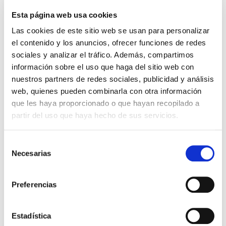
Esta página web usa cookies
Las cookies de este sitio web se usan para personalizar
el contenido y los anuncios, ofrecer funciones de redes
sociales y analizar el tráfico. Además, compartimos
información sobre el uso que haga del sitio web con
nuestros partners de redes sociales, publicidad y análisis
web, quienes pueden combinarla con otra información
que les haya proporcionado o que hayan recopilado a
Soldadura
partir del uso que haya hecho de sus servicios.
Curso Soldadura por arco bajo gas
protector con electrodo no
Selección
consumible, soldeo «TIG»
Necesarias
de
consentimiento
|
|
|
09/09/2026
490 h
Presencial
Preferencias
Gratuito
Estadística