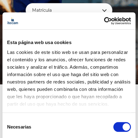
Matrícula
Precio
Borrar filtros
Esta página web usa cookies
Las cookies de este sitio web se usan para personalizar
el contenido y los anuncios, ofrecer funciones de redes
sociales y analizar el tráfico. Además, compartimos
información sobre el uso que haga del sitio web con
nuestros partners de redes sociales, publicidad y análisis
web, quienes pueden combinarla con otra información
que les haya proporcionado o que hayan recopilado a
No hay cursos disponibles en este momento.
partir del uso que haya hecho de sus servicios.
Selección
¿Por qué estudiar administración?
Necesarias
de
consentimiento