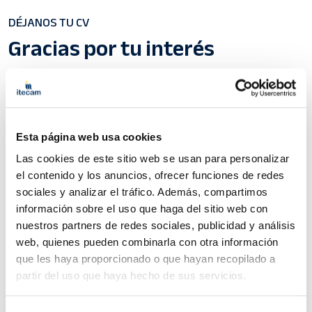
DÉJANOS TU CV
Gracias por tu interés
Tanto para la formación, la puesta en marcha de proyectos
de formación dual, como para cubrir necesidades laborales
de nuestras empresas asociadas, contamos con una amplia
bolsa de candidatos. ¿Quieres formar parte de ella y que
contemos contigo para futuros procesos de selección?
Esta página web usa cookies
Déjanos tus datos a través del siguiente formulario.
Las cookies de este sitio web se usan para personalizar
el contenido y los anuncios, ofrecer funciones de redes
Háblanos de ti
sociales y analizar el tráfico. Además, compartimos
información sobre el uso que haga del sitio web con
nuestros partners de redes sociales, publicidad y análisis
web, quienes pueden combinarla con otra información
que les haya proporcionado o que hayan recopilado a
1
2
3
partir del uso que haya hecho de sus servicios.
Datos
Datos
Tu cuenta