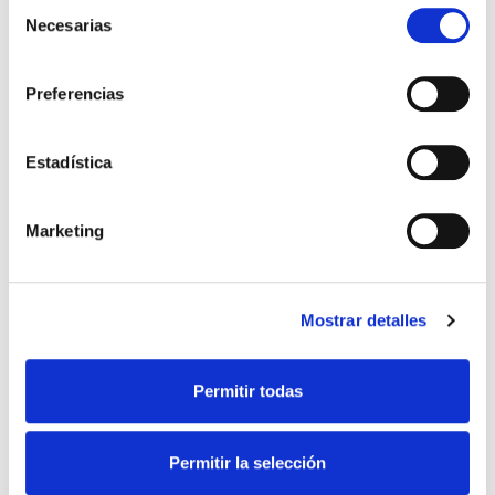
personales
profesionales
Selección
Necesarias
de
consentimiento
Email *
Preferencias
Estadística
Contraseña *
Marketing
Iniciar sesión
No tengo cuenta
Mostrar detalles
Permitir todas
Permitir la selección