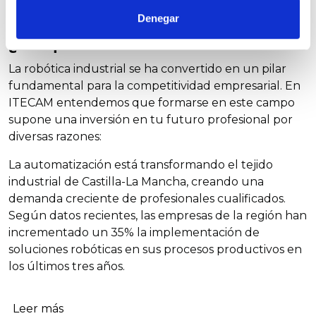
Denegar
¿Por qué estudiar Robótica Industrial?
La robótica industrial se ha convertido en un pilar
fundamental para la competitividad empresarial. En
ITECAM entendemos que formarse en este campo
supone una inversión en tu futuro profesional por
diversas razones:
La automatización está transformando el tejido
industrial de Castilla-La Mancha, creando una
demanda creciente de profesionales cualificados.
Según datos recientes, las empresas de la región han
incrementado un 35% la implementación de
soluciones robóticas en sus procesos productivos en
los últimos tres años.
La versatilidad de conocimientos adquiridos en
Leer más
nuestros programas te permite adaptarte a