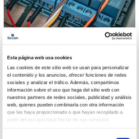
Robótica
Curso Autómatas programables y
aplicaciones industriales
Esta página web usa cookies
Las cookies de este sitio web se usan para personalizar
|
|
|
Por determinar
20 h
Presencial
el contenido y los anuncios, ofrecer funciones de redes
Bonificable
sociales y analizar el tráfico. Además, compartimos
información sobre el uso que haga del sitio web con
nuestros partners de redes sociales, publicidad y análisis
web, quienes pueden combinarla con otra información
que les haya proporcionado o que hayan recopilado a
partir del uso que haya hecho de sus servicios.
Selección