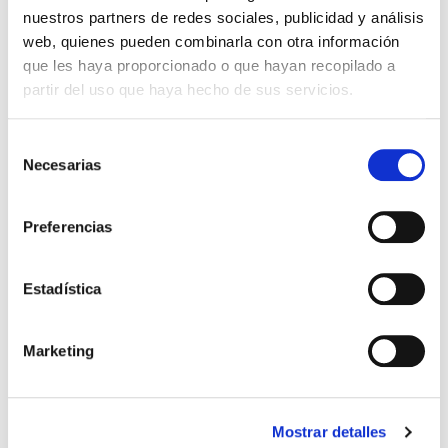
nuestros partners de redes sociales, publicidad y análisis
web, quienes pueden combinarla con otra información
que les haya proporcionado o que hayan recopilado a
partir del uso que haya hecho de sus servicios.
Selección
Necesarias
de
consentimiento
Preferencias
Sergio Ponce
Estadística
Técnico de Oficina Técnica y Laboratorios en
Itecam
Técnico en Instalaciones Eléctricas y
Marketing
Automáticas.
Especialidad en Instalaciones Automáticas.
Más de 4 años de experiencia en Laboratorio
de Materiales.
Mostrar detalles
Experiencia en proyectos de Robótica