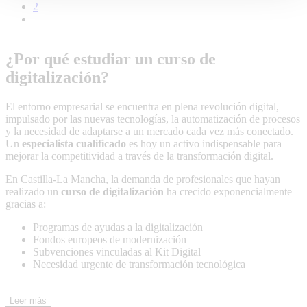
2
¿Por qué estudiar un curso de
digitalización?
El entorno empresarial se encuentra en plena revolución digital,
impulsado por las nuevas tecnologías, la automatización de procesos
y la necesidad de adaptarse a un mercado cada vez más conectado.
Un
especialista cualificado
es hoy un activo indispensable para
mejorar la competitividad a través de la transformación digital.
En Castilla-La Mancha, la demanda de profesionales que hayan
realizado un
curso de digitalización
ha crecido exponencialmente
gracias a:
Programas de ayudas a la digitalización
Fondos europeos de modernización
Subvenciones vinculadas al Kit Digital
Necesidad urgente de transformación tecnológica
Realizar un
curso de digitalización en Tomelloso con ITECAM
permite acceder a una formación técnica con una tasa de inserción
Leer más