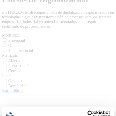
En ITECAM te ofrecemos cursos de digitalización especializados en
tecnologías digitales y transformación de procesos para los sectores
empresarial, industrial y comercial, orientados a conseguir un
certificado de profesionalidad.
Modalidad
Presencial
Online
Semipresencial
Matrícula
Abierta
Preinscripción
Cerrada
Precio
Gratuito
Bonificable
Borrar filtros