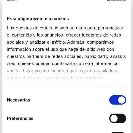
Esta página web usa cookies
Las cookies de este sitio web se usan para personalizar
Digitalización
el contenido y los anuncios, ofrecer funciones de redes
sociales y analizar el tráfico. Además, compartimos
Certificación Internacional Lean Six
información sobre el uso que haga del sitio web con
Sigma Green Belt
nuestros partners de redes sociales, publicidad y análisis
web, quienes pueden combinarla con otra información
22/09/2026
|
45 h
|
Online
|
Bonificable
que les haya proporcionado o que hayan recopilado a
partir del uso que haya hecho de sus servicios.
Digitalización
Certificación Internacional Lean Six
Selección
Sigma Black Belt
Necesarias
de
consentimiento
24/09/2026
|
42 h
|
Online
|
Bonificable
Cargando...
Preferencias
Digitalización