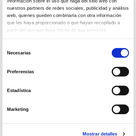
información sobre el uso que haga del sitio web con
nuestros partners de redes sociales, publicidad y análisis
web, quienes pueden combinarla con otra información
que les haya proporcionado o que hayan recopilado a
partir del uso que haya hecho de sus servicios.
Construcción
Curso PRESTO
Selección
Necesarias
de
|
|
|
consentimiento
Por determinar
70 h
Online
Preferencias
Bonificable
Estadística
Marketing
¿Por qué estudiar construcción?
El sector de la construcción se encuentra en una
Mostrar detalles
fase de recuperación y transformación, impulsado