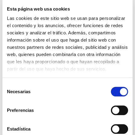
Esta página web usa cookies
Las cookies de este sitio web se usan para personalizar
el contenido y los anuncios, ofrecer funciones de redes
sociales y analizar el tráfico. Además, compartimos
información sobre el uso que haga del sitio web con
nuestros partners de redes sociales, publicidad y análisis
web, quienes pueden combinarla con otra información
que les haya proporcionado o que hayan recopilado a
Soldadura
partir del uso que haya hecho de sus servicios.
Curso Soldadura por arco bajo gas
protector con electrodo no
Selección
consumible, soldeo «TIG»
Necesarias
de
consentimiento
|
|
|
09/09/2026
490 h
Presencial
Preferencias
Gratuito
Estadística