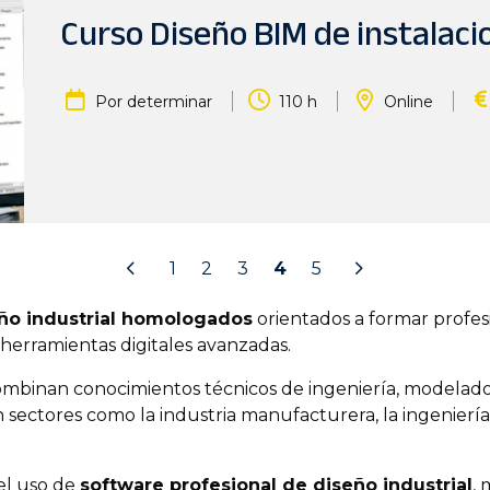
Curso Diseño BIM de instalac
|
|
|
Por determinar
110 h
Online
1
2
3
4
5
ño industrial homologados
orientados a formar profes
o herramientas digitales avanzadas.
mbinan conocimientos técnicos de ingeniería, modelado 3
 sectores como la industria manufacturera, la ingeniería
 el uso de
software profesional de diseño industrial
,