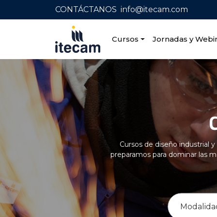
CONTÁCTANOS
info@itecam.com
Cursos
Jornadas y Webi
Home
|
Capacitación profesional
|
Diseño indu
Cursos de diseño industrial 
preparamos para dominar las me
Modalida