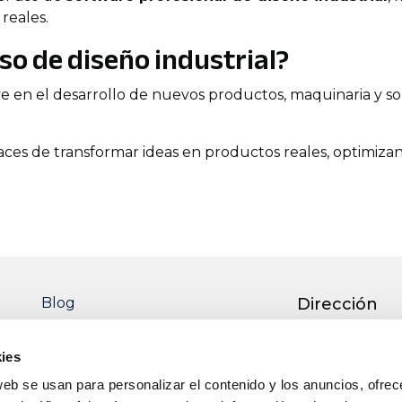
 reales.
so de diseño industrial?
ve en el desarrollo de nuevos productos, maquinaria y so
ces de transformar ideas en productos reales, optimizand
esionales en diseño industrial ha crecido debido a:
ufacturera
eño digital
da y la industria 4.0
Blog
Dirección
y procesos industriales
Ctra. Pedro M
bajan en departamentos de ingeniería, diseño de producto,
51 13700 TOM
ies
Real)
tán orientados a desarrollar estas competencias técnica
web se usan para personalizar el contenido y los anuncios, ofrec