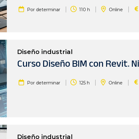
|
|
|
Por determinar
110 h
Online
Diseño industrial
Curso Diseño BIM con Revit. N
|
|
|
Por determinar
125 h
Online
Diseño industrial