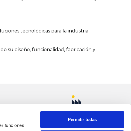
luciones tecnológicas para la industria
o su diseño, funcionalidad, fabricación y
uñoz km. 1 Apdo.
 desarrollo de prototipos y fabricación.
ELLOSO (Ciudad
Permitir todas
s, combinando formación teórica con
er funciones