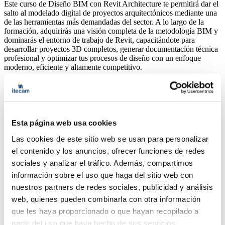
Este curso de Diseño BIM con Revit Architecture te permitirá dar el
salto al modelado digital de proyectos arquitectónicos mediante una
de las herramientas más demandadas del sector. A lo largo de la
formación, adquirirás una visión completa de la metodología BIM y
dominarás el entorno de trabajo de Revit, capacitándote para
desarrollar proyectos 3D completos, generar documentación técnica
profesional y optimizar tus procesos de diseño con un enfoque
moderno, eficiente y altamente competitivo.
Objetivos
Requisitos de acceso
Esta página web usa cookies
Programa
Las cookies de este sitio web se usan para personalizar
el contenido y los anuncios, ofrecer funciones de redes
Lugar
sociales y analizar el tráfico. Además, compartimos
información sobre el uso que haga del sitio web con
Más información
nuestros partners de redes sociales, publicidad y análisis
web, quienes pueden combinarla con otra información
El objetivo del curso es capacitar al alumno para comprender y
que les haya proporcionado o que hayan recopilado a
aplicar la metodología BIM a través de Revit Architecture,
dominando su interfaz, herramientas y sistemas de parametrización.
partir del uso que haya hecho de sus servicios.