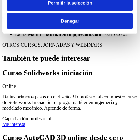
Restricciones
Permitir la selección
Parámetros
Campus Virtual
Denegar
Jesús Bonillo –
jesus.bonillo@itecam.com
- 621 256 812
Laura Martín –
laura.martin@itecam.com
- 621 626 021
OTROS CURSOS, JORNADAS Y WEBINARS
También te puede interesar
Curso Solidworks iniciación
Online
Da tus primeros pasos en el diseño 3D profesional con nuestro curso
de Solidworks Iniciación, el programa líder en ingeniería y
modelado mecánico. Aprende de forma...
Capacitación profesional
Me interesa
Curso AutoCAD 3D online desde cero