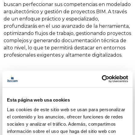
buscan perfeccionar sus competencias en modelado
arquitectónico y gestión de proyectos BIM. A través
de un enfoque práctico y especializado,
profundizarás en el uso avanzado de la herramienta,
optimizando flujos de trabajo, gestionando proyectos
complejos y generando documentación técnica de
alto nivel, lo que te permitirá destacar en entornos
profesionales exigentes y altamente digitalizados.
Objetivos
Requisitos de acceso
Programa
Lugar
Más información
Esta página web usa cookies
El objetivo del curso es consolidar y ampliar
Las cookies de este sitio web se usan para personalizar
los conocimientos en metodología BIM
el contenido y los anuncios, ofrecer funciones de redes
mediante el uso avanzado de Revit
sociales y analizar el tráfico. Además, compartimos
Architecture, capacitando al alumno para
información sobre el uso que haga del sitio web con
desarrollar proyectos arquitectónicos