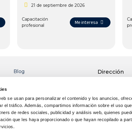
21 de septiembre de 2026
Capacitación
Ca
Me interesa
profesional
pr
Blog
Dirección
Ctra. Pedro M
51 13700 TOM
ies
Real)
web se usan para personalizar el contenido y los anuncios, ofrec
Teléfono
ar el tráfico. Además, compartimos información sobre el uso que
tners de redes sociales, publicidad y análisis web, quienes pue
+34 926 50 64 
ación que les haya proporcionado o que hayan recopilado a parti
Email
vicios.