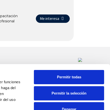
pacitación
Me interesa
ofesional
uñoz km. 1 Apdo.
ELLOSO (Ciudad
Permitir todas
er funciones
 haga del
Permitir la selección
den
50
r del uso
Denegar