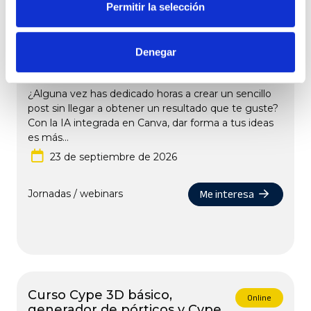
Permitir la selección
Webinar Canva con IA: diseña
Online
Denegar
contenidos profesionales en
minutos y sin ser diseñador
¿Alguna vez has dedicado horas a crear un sencillo
post sin llegar a obtener un resultado que te guste?
Con la IA integrada en Canva, dar forma a tus ideas
es más...
23 de septiembre de 2026
Me interesa
Jornadas / webinars
Curso Cype 3D básico,
Online
generador de pórticos y Cype