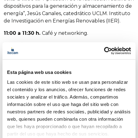
dispositivos para la generación y almacenamiento de
energía”, Jesús Canales, catedrático UCLM. Instituto
de Investigación en Energías Renovables (IIER).
11:00 a 11:30 h.
Café y networking.
11:30 a 12:00 h.
“AEMIOS: impulso al hidrógeno
verde en la industria”, María José Torres, responsable
del área de Tecnologías de Hidrógeno en Itecam.
12:00 a 12:45 h.
“Economía circular e hidrógeno
Esta página web usa cookies
verde: sinergias para una industria más sostenible en
Las cookies de este sitio web se usan para personalizar
Castilla – La Mancha”, Norberto López López, CEO-
el contenido y los anuncios, ofrecer funciones de redes
director de Medio Ambiente en COPROYMA.
sociales y analizar el tráfico. Además, compartimos
información sobre el uso que haga del sitio web con
12:45 a 13:00 h.
Cierre de la jornada.
nuestros partners de redes sociales, publicidad y análisis
web, quienes pueden combinarla con otra información
que les haya proporcionado o que hayan recopilado a
Lugar de celebración
partir del uso que haya hecho de sus servicios.