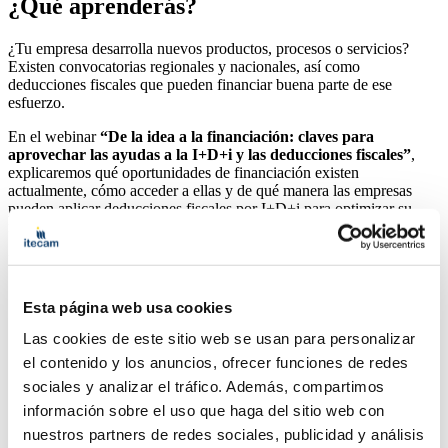
¿Qué aprenderás?
¿Tu empresa desarrolla nuevos productos, procesos o servicios?
Existen convocatorias regionales y nacionales, así como
deducciones fiscales que pueden financiar buena parte de ese
esfuerzo.
En el webinar
“De la idea a la financiación: claves para
aprovechar las ayudas a la I+D+i y las deducciones fiscales”
,
explicaremos qué oportunidades de financiación existen
actualmente, cómo acceder a ellas y de qué manera las empresas
pueden aplicar deducciones fiscales por I+D+i para optimizar su
fiscalidad.
En esta sesión trataremos los siguientes contenidos:
Ayudas a la innovación empresarial, con convocatoria abierta
Esta página web usa cookies
hasta el 30 de septiembre.
Líneas de financiación del CDTI para proyectos de I+D+i.
Las cookies de este sitio web se usan para personalizar
Cómo identificar oportunidades de financiación para
el contenido y los anuncios, ofrecer funciones de redes
proyectos innovadores.
Claves para preparar solicitudes de ayudas y mejorar las
sociales y analizar el tráfico. Además, compartimos
posibilidades de éxito.
información sobre el uso que haga del sitio web con
Cómo aplicar las deducciones fiscales por actividades de
nuestros partners de redes sociales, publicidad y análisis
I+D+i.