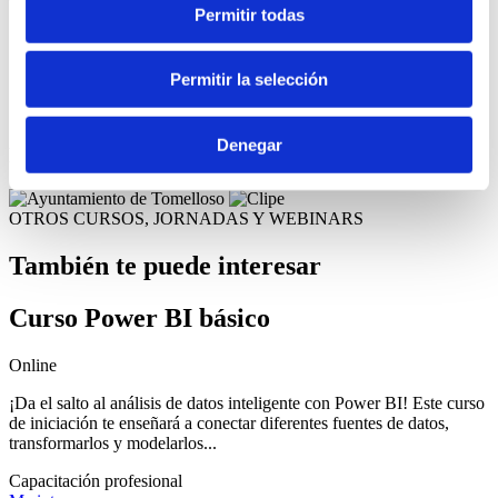
Permitir todas
Cómo aplicar las deducciones fiscales por actividades de
I+D+i
Requisitos, casos prácticos y compatibilidad con las ayudas
Permitir la selección
11:00 – 11:15 h
. Resolución de dudas.
Denegar
Financiado por
OTROS CURSOS, JORNADAS Y WEBINARS
También te puede interesar
Curso Power BI básico
Online
¡Da el salto al análisis de datos inteligente con Power BI! Este curso
de iniciación te enseñará a conectar diferentes fuentes de datos,
transformarlos y modelarlos...
Capacitación profesional