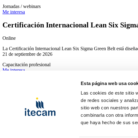
Jornadas / webinars
Me interesa
Certificación Internacional Lean Six Sigm
Online
La Certificación Internacional Lean Six Sigma Green Belt está diseñad
21 de septiembre de 2026
Capacitación profesional
Me interesa
CONECTA CON ITECAM
Esta página web usa cook
Las cookies de este sitio 
Blog
de redes sociales y analiz
Dirección
sitio web con nuestros par
Ctra. Pedro Muñoz km. 1 Apdo. 51 13700 TOMELLOSO (Ciudad R
Teléfono
combinarla con otra inform
+34 926 50 64 50
que haya hecho de sus ser
Email
info@itecam.com