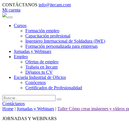
CONTÁCTANOS
info@itecam.com
Mi cuenta
Cursos
Formación empleo
Capacitación profesional
Ingeniero Internacional de Soldadura (IWE)
Formación personalizada para empresas
Jornadas y Webinars
Empleo
Ofertas de empleo
Trabaja en Itecam
Déjanos tu CV
Escuela Industrial de Oficios
Conócenos
Certificados de Profesionalidad
Contáctanos
Home
|
Jornadas y Webinars
|
Taller Cómo crear imágenes y vídeos pr
JORNADAS Y WEBINARS