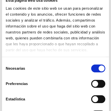
Esta página web usa cookies
Las cookies de este sitio web se usan para personalizar
el contenido y los anuncios, ofrecer funciones de redes
sociales y analizar el tráfico. Además, compartimos
información sobre el uso que haga del sitio web con
nuestros partners de redes sociales, publicidad y análisis
web, quienes pueden combinarla con otra información
Jesús Andicoberry
que les haya proporcionado o que hayan recopilado a
Consultor de Transformación Digital
partir del uso que haya hecho de sus servicios.
Más de 30 años de experiencia en el sector TIC
y conocimiento transversal de la tecnología
Selección
aplicada a mejora del negocio.
Necesarias
Experto en la creación, implantación y
de
monitorización de planes de estratégica digital,
consentimiento
con un perfil de liderazgo directivo de
Preferencias
innovación y emprendimiento.
Director de Máster en Industria 4.0 en IEBS.
Profesor homologado por la Escuela de
Estadística
Organización Industrial en: Economía Digital,
Tecnologías de la Información y Marketing y
gestión comercial.