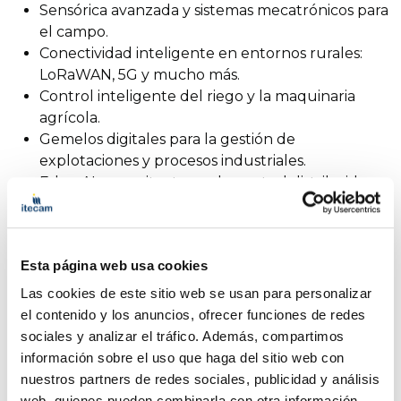
Sensórica avanzada y sistemas mecatrónicos para
el campo.
Conectividad inteligente en entornos rurales:
LoRaWAN, 5G y mucho más.
Control inteligente del riego y la maquinaria
agrícola.
Gemelos digitales para la gestión de
explotaciones y procesos industriales.
Edge AI y arquitecturas de control distribuido.
Interfaces HMI, dashboards y entornos
inmersivos para la gestión agrícola.
Ponentes:
Esta página web usa cookies
Las cookies de este sitio web se usan para personalizar
Jesús Felipe Espadero
, técnico de Diseño y
el contenido y los anuncios, ofrecer funciones de redes
Fabricación Digital en Itecam.
sociales y analizar el tráfico. Además, compartimos
Sergio Izquierdo
, técnico de Diseño y
información sobre el uso que haga del sitio web con
Fabricación Digital en Itecam.
nuestros partners de redes sociales, publicidad y análisis
web, quienes pueden combinarla con otra información