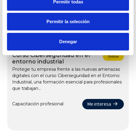
Permitir todas
Permitir la selección
OTROS CURSOS, JORNADAS Y WEBINARS
También te puede interesar
Denegar
Curso Ciberseguridad en el
Online
entorno industrial
Protege tu empresa frente a las nuevas amenazas
digitales con el curso Ciberseguridad en el Entorno
Industrial, una formación esencial para profesionales
que trabajan...
Me interesa
Capacitación profesional