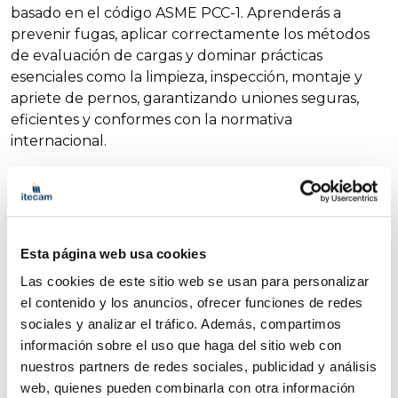
basado en el código ASME PCC-1. Aprenderás a
prevenir fugas, aplicar correctamente los métodos
de evaluación de cargas y dominar prácticas
esenciales como la limpieza, inspección, montaje y
apriete de pernos, garantizando uniones seguras,
eficientes y conformes con la normativa
internacional.
Objetivos
Requisitos de acceso
Programa
Lugar
Más información
Esta página web usa cookies
Las cookies de este sitio web se usan para personalizar
Enseñar los principios, el diseño, la ejecución
el contenido y los anuncios, ofrecer funciones de redes
práctica, las normativas y la optimización de
sociales y analizar el tráfico. Además, compartimos
materiales para crear uniones estructurales
información sobre el uso que haga del sitio web con
seguras y eficientes. Aprender a comprender
nuestros partners de redes sociales, publicidad y análisis
la estructura, el alcance y las secciones clave
web, quienes pueden combinarla con otra información
del Código ASME PCC.