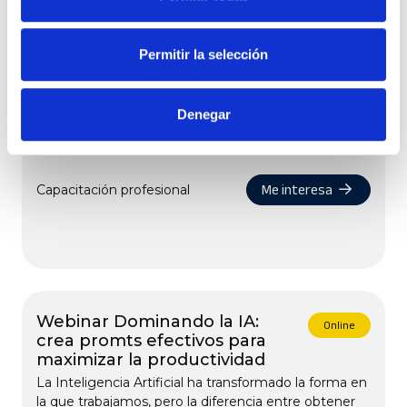
Curso Cype 3D básico,
Online
generador de pórticos y Cype
Permitir la selección
Connect básico
¡Domina el diseño y cálculo de estructuras con CYPE
3D! En este curso aprenderás a modelar y
Denegar
dimensionar pórticos, cerchas y uniones en acero,
hormigón, madera o...
Me interesa
Capacitación profesional
Webinar Dominando la IA:
Online
crea promts efectivos para
maximizar la productividad
La Inteligencia Artificial ha transformado la forma en
la que trabajamos, pero la diferencia entre obtener