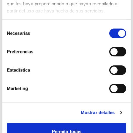
que les haya proporcionado o que hayan recopilado a
partir del uso que haya hecho de sus servicios.
OTROS CURSOS, JORNADAS Y WEBINARS
Selección
También te puede interesar
Necesarias
de
consentimiento
Preferencias
Curso Power BI básico
Online
¡Da el salto al análisis de datos inteligente con Power
Estadística
BI! Este curso de iniciación te enseñará a conectar
diferentes fuentes de datos, transformarlos y
modelarlos...
Marketing
Me interesa
Capacitación profesional
Mostrar detalles
Permitir todas