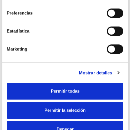
consentimiento
Preferencias
Estadística
Marketing
Antonio D. Cansinos Bajo
Ingeniero Senior LEAN- Organización Industrial
Mostrar detalles
Permitir todas
OTROS CURSOS, JORNADAS Y WEBINARS
También te puede interesar
Permitir la selección
Curso AutoCAD 3D online
Online
Denegar