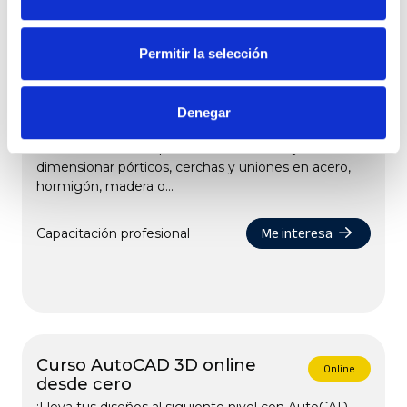
Permitir la selección
Curso Cype 3D básico,
Online
generador de pórticos y Cype
Connect básico
Denegar
¡Domina el diseño y cálculo de estructuras con CYPE
3D! En este curso aprenderás a modelar y
dimensionar pórticos, cerchas y uniones en acero,
hormigón, madera o...
Me interesa
Capacitación profesional
Curso AutoCAD 3D online
Online
desde cero