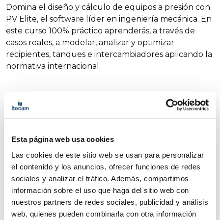
Domina el diseño y cálculo de equipos a presión con
PV Elite, el software líder en ingeniería mecánica. En
este curso 100% práctico aprenderás, a través de
casos reales, a modelar, analizar y optimizar
recipientes, tanques e intercambiadores aplicando la
normativa internacional.
Objetivos
Requisitos de acceso
Programa
Lugar
Más información
Esta página web usa cookies
El objetivo de este curso es capacitar a los
Las cookies de este sitio web se usan para personalizar
participantes en el uso práctico de PV ELITE
el contenido y los anuncios, ofrecer funciones de redes
para el diseño y cálculo de equipos a presión,
sociales y analizar el tráfico. Además, compartimos
aplicando la normativa internacional vigente.
información sobre el uso que haga del sitio web con
Durante las 16 horas de formación se trabajará
nuestros partners de redes sociales, publicidad y análisis
con ejemplos reales que permitirán
web, quienes pueden combinarla con otra información
comprender el manejo del software, optimizar