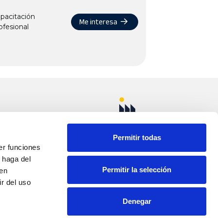
pacitación
Me interesa
ofesional
uñoz km. 1 Apdo.
ELLOSO (Ciudad
Permitir todas
er funciones
 haga del
Permitir la selección
den
50
r del uso
Denegar
com