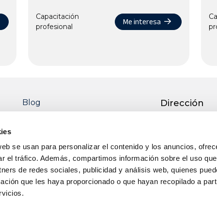
Capacitación
Ca
Me interesa
profesional
pr
Blog
Dirección
Ctra. Pedro M
51 13700 TOM
ies
Real)
web se usan para personalizar el contenido y los anuncios, ofrec
Teléfono
ar el tráfico. Además, compartimos información sobre el uso que
tners de redes sociales, publicidad y análisis web, quienes pue
+34 926 50 64 
ación que les haya proporcionado o que hayan recopilado a parti
Email
vicios.
info@itecam.