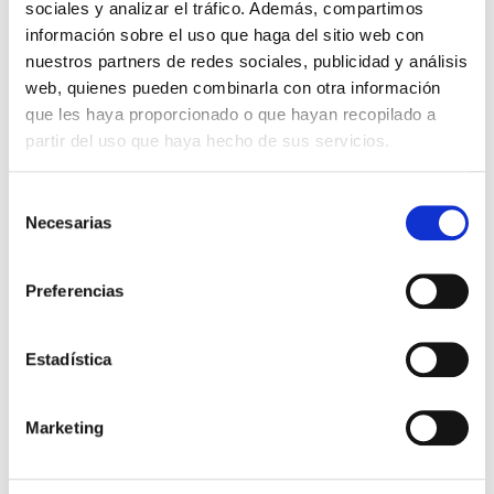
formación se explicará la estructura y alcance
sociales y analizar el tráfico. Además, compartimos
del código, los fundamentos del diseño por
información sobre el uso que haga del sitio web con
análisis (DBA) y sus diferencias con el diseño
nuestros partners de redes sociales, publicidad y análisis
por reglas (DBR). También se abordará la
web, quienes pueden combinarla con otra información
categorización y linealización de esfuerzos, así
que les haya proporcionado o que hayan recopilado a
como los principales modos de falla,
partir del uso que haya hecho de sus servicios.
ofreciendo a los asistentes las claves necesarias
para aplicar esta normativa con seguridad y
Selección
confianza en proyectos de diseño y evaluación
Necesarias
de
de equipos a presión.
consentimiento
Preferencias
OTROS CURSOS, JORNADAS Y WEBINARS
Estadística
También te puede interesar
Marketing
Curso AutoCAD 3D online
Online
desde cero