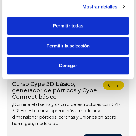
¡Lleva tus diseños al siguiente nivel con AutoCAD
Mostrar detalles
3D! En este Curso AutoCAD 3D online desde cero
aprenderás a crear y modelar piezas en tres
dimensiones, dominar...
Permitir todas
Me interesa
Capacitación profesional
Permitir la selección
Denegar
Curso Cype 3D básico,
Online
generador de pórticos y Cype
Connect básico
¡Domina el diseño y cálculo de estructuras con CYPE
3D! En este curso aprenderás a modelar y
dimensionar pórticos, cerchas y uniones en acero,
hormigón, madera o...