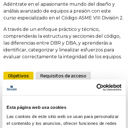
Adéntrate en el apasionante mundo del diseño y
análisis avanzado de equipos a presión con este
curso especializado en el Código ASME VIII División 2.
A través de un enfoque práctico y técnico,
comprenderás la estructura y secciones del código,
las diferencias entre DBR y DBA, y aprenderás a
identificar, categorizar y linealizar esfuerzos para
evaluar correctamente la integridad de los equipos.
Objetivos
Requisitos de acceso
Programa
Lugar
Más información
El curso tiene como objetivo introducir a los
Esta página web usa cookies
participantes en los conceptos esenciales de la
norma ASME VIII División 2, Parte 5, de una
Las cookies de este sitio web se usan para personalizar
manera clara y práctica. A lo largo de la
el contenido y los anuncios, ofrecer funciones de redes